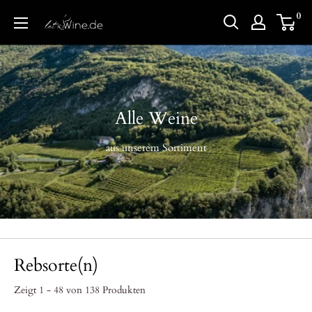
Direkt
0
Letswine.de
zum
Inhalt
Alle Weine
aus unserem Sortiment
Rebsorte(n)
Zeigt 1 - 48 von 138 Produkten