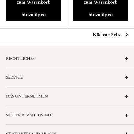
zum Warenkorb
zum Warenkorb
hinzufügen
hinzufügen
Nächste Seite
RECHTLICHES
Datenschutzerkärung
SERVICE
AGB
Widerrufsrecht
Versand
DAS UNTERNEHMEN
Impressum
FAQ
Newsletter
Über uns
SICHER BEZAHLEN MIT
B2B Kunde werden
Paypal